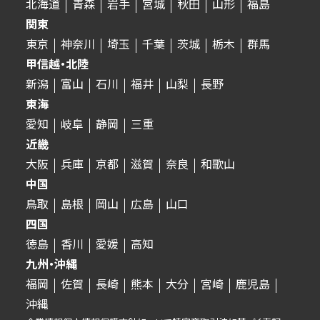
北海道
青森
岩手
宮城
秋田
山形
福島
関東
東京
神奈川
埼玉
千葉
茨城
栃木
群馬
甲信越・北陸
新潟
富山
石川
福井
山梨
長野
東海
愛知
岐阜
静岡
三重
近畿
大阪
兵庫
京都
滋賀
奈良
和歌山
中国
鳥取
島根
岡山
広島
山口
四国
徳島
香川
愛媛
高知
九州・沖縄
福岡
佐賀
長崎
熊本
大分
宮崎
鹿児島
沖縄