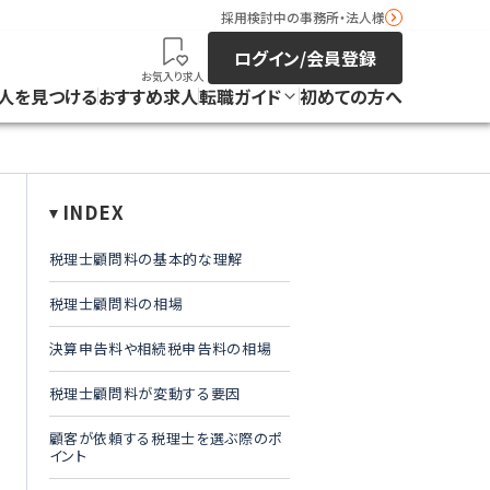
採用検討中の事務所・法人様
ログイン/会員登録
お気入り求人
人を見つける
おすすめ求人
転職ガイド
初めての方へ
INDEX
税理士顧問料の基本的な理解
税理士顧問料の相場
決算申告料や相続税申告料の相場
税理士顧問料が変動する要因
顧客が依頼する税理士を選ぶ際のポ
イント