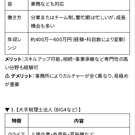
容
業務なども対応
働き方
分業またはチーム制。繁忙期は忙しいが、成長
機会も多い
年収レ
約400万〜600万円（経験・科目数により変動）
ンジ
メリット
：スキルアップ可能。相続・事業承継など専門性の高
い分野も経験可
⚠ デメリット
：事務所によりカルチャーが全く異なり、見極め
が重要
▼ 3. 【大手税理士法人（BIG4など）】
特徴
内容
クライア
上場企業・外資系・富裕層など