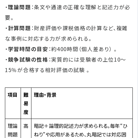
・
理論問題
：​条文や通達の正確な理解と記述力が必
要。
・
計算問題
：​財産評価や課税価格の計算など、複雑
な事例に対応する力が求められる。
・
学習時間の目安
：​約400時間（個人差あり） 。
・
競争試験の性格
：​実質的には受験者の上位10～
15％が合格する相対評価の試験 。​
項目
難
理由・背景
易
度
理論
高
暗記＋論理的記述力が求められる。毎年“ひ
問題
ねり”や応用があるため、丸暗記では対応困