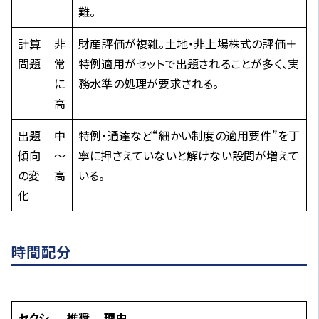
難。
計算
非
財産評価が複雑。土地・非上場株式の評価＋
問題
常
特例適用がセットで出題されることが多く、実
に
務水準の処理が要求される。
高
出題
中
特例・通達など“細かい制度の適用要件”を丁
傾向
～
寧に押さえていないと解けない設問が増えて
の変
高
いる。
化
時間配分
セクシ
推奨
理由