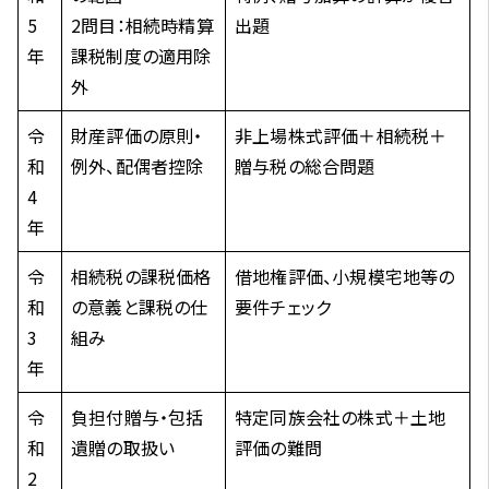
5
2問目：相続時精算
出題
年
課税制度の適用除
外
令
財産評価の原則・
非上場株式評価＋相続税＋
和
例外、配偶者控除
贈与税の総合問題
4
年
令
相続税の課税価格
借地権評価、小規模宅地等の
和
の意義と課税の仕
要件チェック
3
組み
年
令
負担付贈与・包括
特定同族会社の株式＋土地
和
遺贈の取扱い
評価の難問
2