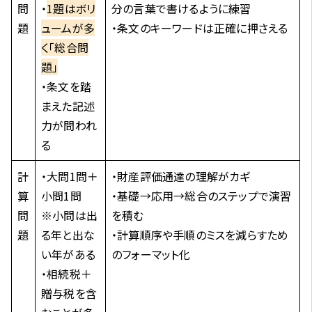
問
・
1題はボリ
分の言葉で書けるように練習
題
ュームが多
・条文のキーワードは正確に押さえる
く「総合問
題」
・条文を踏
まえた記述
力が問われ
る
計
・大問1問＋
・財産評価通達の理解がカギ
算
小問1問
・基礎→応用→総合のステップで演習
問
※小問は出
を積む
題
る年と出な
・計算順序や手順のミスを減らすため
い年がある
のフォーマット化
・相続税＋
贈与税を含