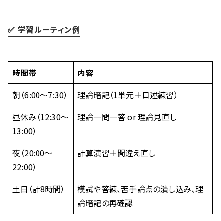
✅ 学習ルーティン例
時間帯
内容
朝（6:00〜7:30）
理論暗記（1単元＋口述練習）
昼休み（12:30〜
理論一問一答 or 理論見直し
13:00）
夜（20:00〜
計算演習＋間違え直し
22:00）
土日（計8時間）
模試や答練、苦手論点の潰し込み、理
論暗記の再確認