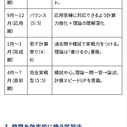
期）
ト。
9月〜12
バランス
応用答練に対応できるよう計算
月（応用
（5：5）
力強化＋理論の理解深化
期）
1月〜3
若干計算
過去問や模試で実戦力をつける。
月（完成
寄り（4：
理論は「書けるか」重視。
期）
6）
4月〜7
完全実戦
模試中心。理論一問一答→論述、
月（直前
型（5：5）
計算スピードUPを意識。
期）
3. 時間を効率的に使う学習法