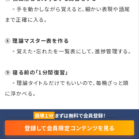
◦手を動かしながら覚えると、細かい表現や語尾
まで正確に入る。
⑧ 理論マスター表を作る
◦覚えた・忘れたを一覧表にして、進捗管理する。
⑨ 寝る前の「1分間復習」
◦理論タイトルだけでもいいので、毎晩ざっと頭
に浮かべる。
簡単１分
まずは無料で会員登録！
登録して会員限定コンテンツを見る
会員限定公開！【2025年版】