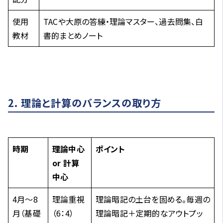
使用
TACや大原の答練・理論マスター、過去問集、白
教材
書的まとめノート
2. 理論と計算のバランスの取り方
時期
理論中心
ポイント
or 計算
中心
4月〜8
理論重視
理論暗記の土台を固める。毎週の
月（基礎
（6：4）
理論暗記＋定期的なアウトプッ