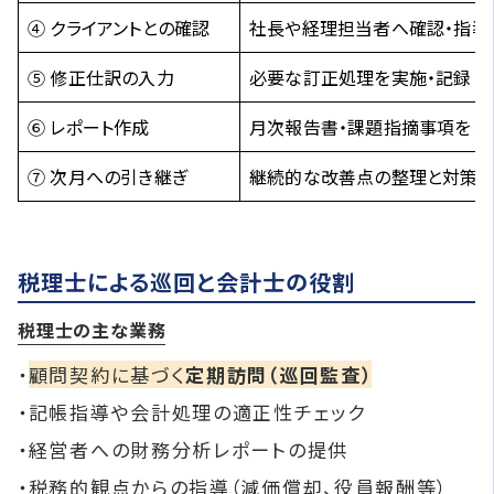
④ クライアントとの確認
社長や経理担当者へ確認・指導
⑤ 修正仕訳の入力
必要な訂正処理を実施・記録
⑥ レポート作成
月次報告書・課題指摘事項をま
⑦ 次月への引き継ぎ
継続的な改善点の整理と対策
税理士による巡回と会計士の役割
税理士の主な業務
・
顧問契約に基づく
定期訪問（巡回監査）
・記帳指導や会計処理の適正性チェック
・経営者への財務分析レポートの提供
・税務的観点からの指導（減価償却、役員報酬等）