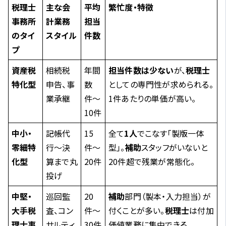
税理士
主な会
平均
繁忙度・特徴
事務所
計業務
担当
のタイ
スタイル
件数
プ
資産税
相続税
年間
担当件数は少ない
が、
税理士
特化型
申告、事
数
としての専門性が求められる。
業承継
件〜
1件あたりの単価が高い。
10件
中小・
記帳代
15
全て
1人
でこなす「製版一体
零細特
行〜決
件〜
型」。
補助
スタッフがいないと
化型
算まで丸
20件
20件超で残業が常態化。
投げ
中堅・
巡回監
20
補助
部門（製本・入力担当）が
大手税
査、コン
件〜
付くことが多い。
税理士
は付加
理士事
サルティ
30件
価値業務に集中できる。