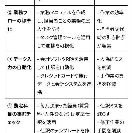
② 業務フ
- 業務マニュアルを作成
- 作業の効率
ローの標準
し、担当者ごとの業務の属
化
化
人化を防ぐ
- 担当者交代
- タスク管理ツールを活用
時の引き継ぎ
して進捗を可視化
が容易
③ データ入
- 会計ソフトやRPAを活用
- 人為的ミス
力の自動化
して仕訳を自動化
を削減
- クレジットカードや銀行
- 手作業の負
データと会計システムを連
担を軽減
携
④ 勘定科
- 毎月決まった経費（賃貸
- 仕訳ミスを
目の事前チ
料・人件費など）は定型仕
減らす
ェック
訳を活用
- 修正作業の
- 仕訳のテンプレートを作
手間を削減