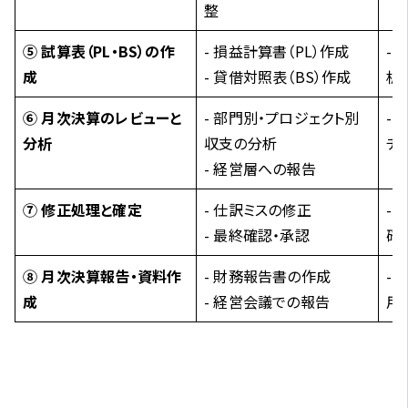
整
⑤ 試算表（PL・BS）の作
- 損益計算書（PL）作成
-
成
- 貸借対照表（BS）作成
析
⑥ 月次決算のレビューと
- 部門別・プロジェクト別
-
分析
収支の分析
チ
- 経営層への報告
⑦ 修正処理と確定
- 仕訳ミスの修正
-
- 最終確認・承認
確
⑧ 月次決算報告・資料作
- 財務報告書の作成
-
成
- 経営会議での報告
用