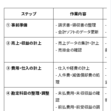
ステップ
作業内容
① 事前準備
- 請求書・領収書の整理
-
- 会計ソフトのデータ更新
-
② 売上・収益の計上
- 売上データの集計・計上
-
- 売掛金の確認
義
-
③ 費用・仕入の計上
- 仕入や経費の計上
-
- 人件費・減価償却費の処
-
理
査
④ 勘定科目の整理・調整
- 未払費用・未収収益の確
-
認
徹
- 前払費用・前受収益の調