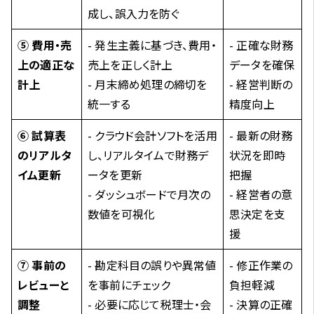
成し、誤入力を防ぐ
⑤ 費用・売
- 発生主義に基づき、費用・
- 正確な財務
上の適正な
売上を正しく計上
データを確保
計上
- 月末締め処理の締切を
- 経営判断の
統一する
精度向上
⑥ 試算表
- クラウド会計ソフトを活用
- 最新の財務
のリアルタ
し、リアルタイムで財務デ
状況を即時
イム更新
ータを更新
把握
- ダッシュボードで月次の
- 経営者の意
数値を可視化
思決定を支
援
⑦ 事前の
- 勘定科目の誤りや異常値
- 修正作業の
レビューと
を事前にチェック
負担軽減
調整
- 必要に応じて税理士・会
- 決算の正確