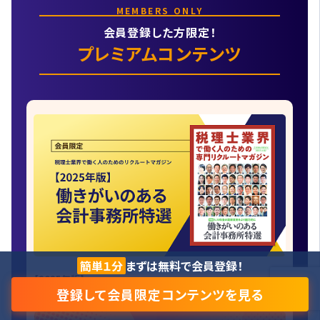
MEMBERS ONLY
会員登録した方限定！
プレミアムコンテンツ
簡単１分
まずは無料で会員登録！
【2025年版】
登録して会員限定コンテンツを見る
働きがいのある会計事務所特選