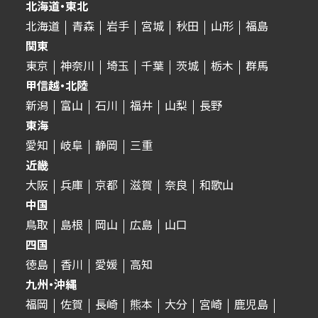
北海道・東北
北海道
青森
岩手
宮城
秋田
山形
福島
関東
東京
神奈川
埼玉
千葉
茨城
栃木
群馬
甲信越・北陸
新潟
富山
石川
福井
山梨
長野
東海
愛知
岐阜
静岡
三重
近畿
大阪
兵庫
京都
滋賀
奈良
和歌山
中国
鳥取
島根
岡山
広島
山口
四国
徳島
香川
愛媛
高知
九州・沖縄
福岡
佐賀
長崎
熊本
大分
宮崎
鹿児島