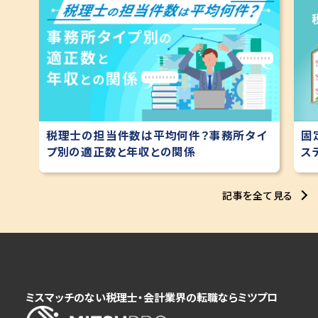
税理士の担当件数は平均何件？事務所タイ
固
プ別の適正数と年収との関係
ス
記事を全て見る
ミスマッチのない税理士・会計業界の転職ならミツプロ