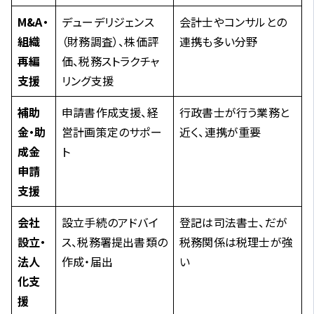
M&A・
デューデリジェンス
会計士やコンサルとの
組織
（財務調査）、株価評
連携も多い分野
再編
価、税務ストラクチャ
支援
リング支援
補助
申請書作成支援、経
行政書士が行う業務と
金・助
営計画策定のサポー
近く、連携が重要
成金
ト
申請
支援
会社
設立手続のアドバイ
登記は司法書士、だが
設立・
ス、税務署提出書類の
税務関係は税理士が強
法人
作成・届出
い
化支
援