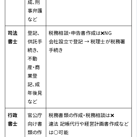
成、刑
事弁護
など
司法
登記、
税務相談・申告書作成は❌NG
書士
供託手
会社設立で登記 → 税理士が税務署
続き、
手続き
不動
産・商
業登
記、成
年後見
など
行政
官公庁
税務書類の作成・税務相談は❌
書士
向け書
違法 記帳代行や経営計画書作成など
類の作
は⚪可能