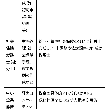
成（許
認可申
請、契
約書
等）
社会
労務管
給与計算や社会保険の分野は社労士
保険
理、社
ただし、年末調整や法定調書の作成は
労務
会保険
税理士
士（社
手続、
労士）
就業規
則の作
成など
中小
経営コ
税金の具体的アドバイスは❌NG
企業
ンサル
数値計画などの分析支援は⚪可能
診断
ティン