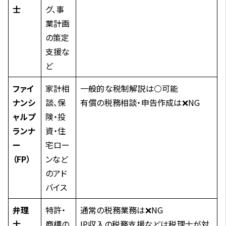
士
グ、事
業計画
の策定
支援な
ど
ファイ
家計相
一般的な税制解説は⚪可能
ナンシ
談、保
有償の税務相談・申告作成は❌NG
ャルプ
険・投
ランナ
資・住
ー
宅ロー
（FP）
ンなど
のアド
バイス
弁理
特許・
通常の税務業務は❌NG
士
商標の
IP収入の税務支援などは税理士が対