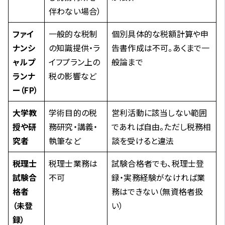
伴わない場合）
ファイ
一般的な税制
個別具体的な税額計算や申
ナンシ
の知識提供・ラ
告書作成は不可。あくまで一
ャルプ
イフプラン上の
般論まで
ランナ
税の影響など
ー（FP）
大学教
学術目的の税
営利活動に該当しない範囲
授や研
務研究・講義・
であれば自由。ただし税務相
究者
執筆など
談を受けると違法
税理士
税理士業務は
試験合格者でも、税理士登
試験合
不可
録・実務経験がなければ業
格者
務はできない（無資格者扱
（未登
い）
録）