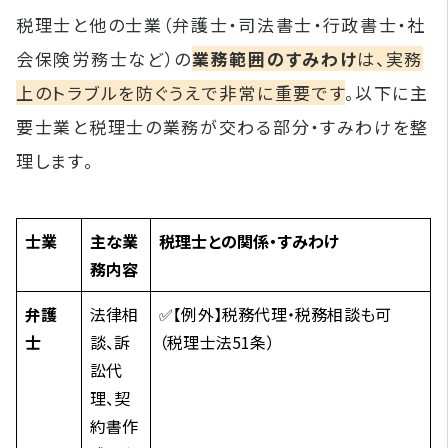
税理士と他の士業（弁護士・司法書士・行政書士・社
会保険労務士など）の
業務範囲のすみわけ
は、実務
上のトラブルを防ぐうえで非常に重要です
。以下に主
要士業と税理士の業務が交わる部分・すみわけを整
理します。
士業
主な業
税理士との関係・すみわけ
務内容
弁護
法律相
✅【例外】税務代理・税務相談も可
士
談、訴
（税理士法51条）
訟代
理、契
約書作