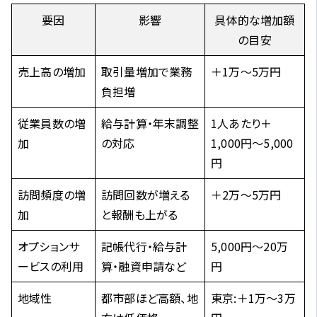
要因
影響
具体的な増加額
の目安
売上高の増加
取引量増加で業務
＋1万〜5万円
負担増
従業員数の増
給与計算・年末調整
1人あたり＋
加
の対応
1,000円〜5,000
円
訪問頻度の増
訪問回数が増える
＋2万〜5万円
加
と報酬も上がる
オプションサ
記帳代行・給与計
5,000円〜20万
ービスの利用
算・融資申請など
円
地域性
都市部ほど高額、地
東京:＋1万〜3万