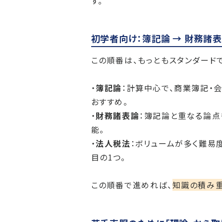
す。
初学者向け：簿記論 → 財務諸
この順番は、もっともスタンダード
・
簿記論
：計算中心で、商業簿記・
おすすめ。
・
財務諸表論
：簿記論と重なる論点
能。
・
法人税法
：ボリュームが多く難易
目の1つ。
この順番で進めれば、
知識の積み重