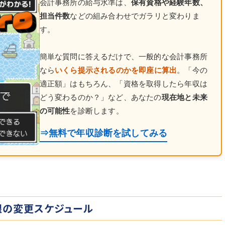
会計事務所の給与水準は、
保有資格や経験年数、
担当件数
などの組み合わせでガラリと変わりま
す。
簡単な質問に答えるだけで、一般的な会計事務所
なら
いくら提示されるのかを即座に算出
。「今の
適正額」はもちろん、「資格を取得したら年収は
どう変わるのか？」など、あなたの
現在地と未来
の可能性
を診断します。
⇒無料で年収診断を試してみる
限の変更スケジュール