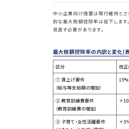
中小企業向け措置は現行維持とさ
的な最大税額控除率は低下します。
見直す必要があります。
最大税額控除率の内訳と変化[表
区分
改正
① 賃上げ要件
15%
（給与等支給額の増加）
② 教育訓練費要件
＋1
（教育訓練費の増加）
③ 子育て・女性活躍要件
＋5