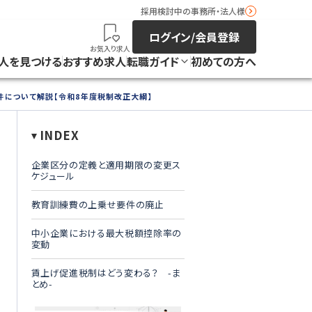
採用検討中の事務所・法人様
ログイン/会員登録
お気入り求人
人を見つける
おすすめ求人
転職ガイド
初めての方へ
件について解説【令和8年度税制改正大綱】
INDEX
企業区分の定義と適用期限の変更ス
ケジュール
教育訓練費の上乗せ要件の廃止
中小企業における最大税額控除率の
変動
賃上げ促進税制はどう変わる？ -ま
とめ-