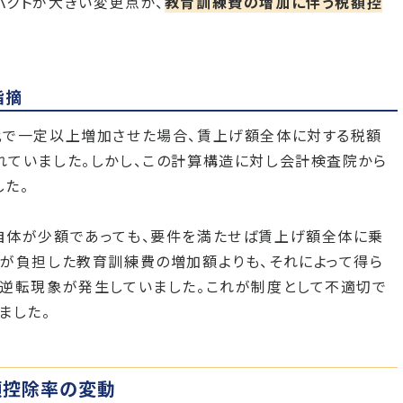
パクトが大きい変更点が、
教育訓練費の増加に伴う税額控
指摘
比で一定以上増加させた場合、賃上げ額全体に対する税額
れていました。しかし、この計算構造に対し会計検査院から
た。
自体が少額であっても、要件を満たせば賃上げ額全体に乗
が負担した教育訓練費の増加額よりも、それによって得ら
う逆転現象が発生していました。これが制度として不適切で
ました。
額控除率の変動