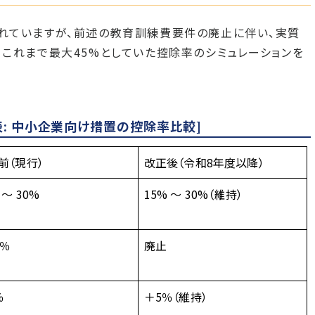
れていますが、前述の教育訓練費要件の廃止に伴い、実質
これまで最大45%としていた控除率のシミュレーションを
: 中小企業向け措置の控除率比較]
前（現行）
改正後（令和8年度以降）
 ～ 30%
15% ～ 30%（維持）
0％
廃止
％
＋5％（維持）