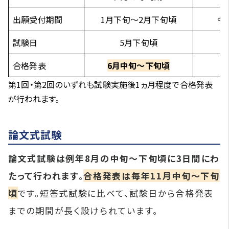
出願受付期間
1月下旬～2月下旬頃
令
試験日
5月下旬頃
合格発表
6月中旬～下旬頃
第1回・第2回のいずれも試験実施後1ヵ月程度で合格発表
が行われます。
論文式試験
論文式試験は例年8月の中旬～下旬頃に3日間にわ
たって行われます
。
合格発表は毎年11月中旬～下旬
頃
です。短答式試験に比べて、試験日から合格発表
までの期間が長く設けられています。