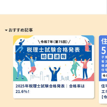
おすすめ記事
2025年税理士試験合格発表｜合格率は
住
21.6％！
エ
【