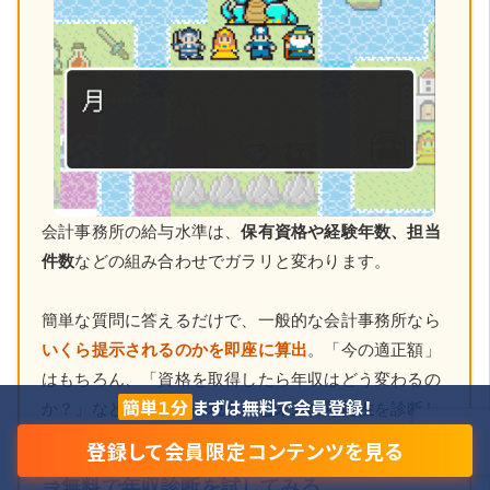
会計事務所の給与水準は、
保有資格や経験年数、担当
件数
などの組み合わせでガラリと変わります。
簡単な質問に答えるだけで、一般的な会計事務所なら
いくら提示されるのかを即座に算出
。「今の適正額」
はもちろん、「資格を取得したら年収はどう変わるの
簡単１分
まずは無料で会員登録！
か？」など、あなたの
現在地と未来の可能性
を診断し
ます。
登録して会員限定コンテンツを見る
⇒無料で年収診断を試してみる