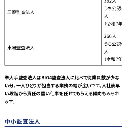
382人
うち公認会
三優監査法人
人
（令和7年1
366人
うち公認会
東陽監査法人
人
（令和7年6
準大手監査法人はBIG4監査法人に比べて従業員数が少な
い分、一人ひとりが担当する業務の幅が広い
です。
入社後早
い段階から責任の重い仕事を任せてもらえる傾向
もみられ
ます。
中小監査法人