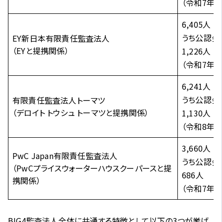
（令和7年6
6,405人
うち公認会
EY新日本有限責任監査法人
（EYと提携関係）
1,226人
（令和7年3
6,241人
うち公認会
有限責任監査法人トーマツ
（デロイト トウシュ トーマツと提携関係）
1,130人
（令和8年2
3,660人
PwC Japan有限責任監査法人
うち公認会
（PwCプライスウォーターハウスクーパースと提
686人
携関係）
（令和7年6
BIG4監査法人全体に共通する特徴として以下の3つが挙げ